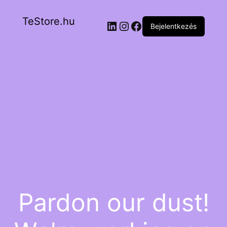
TeStore.hu
Bejelentkezés
Pardon our dust!