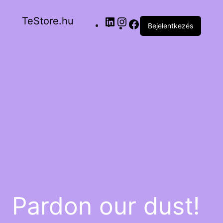
TeStore.hu
Bejelentkezés
Pardon our dust!