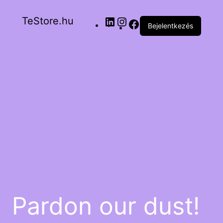
TeStore.hu
Bejelentkezés
Pardon our dust!