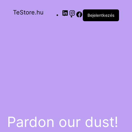
TeStore.hu
Bejelentkezés
Pardon our dust!