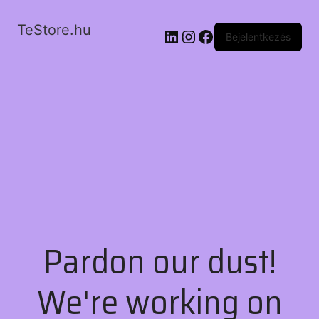
TeStore.hu
LinkedIn
Instagram
Facebook
Bejelentkezés
Pardon our dust!
We're working on